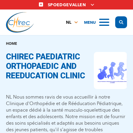
Overslaan
SPOEDGEVALLEN
en
naar
Display
MENU
de
NL
inhoud
FR
gaan
EN
HOME
CHIREC PAEDIATRIC
ORTHOPAEDIC AND
REEDUCATION CLINIC
NL Nous sommes ravis de vous accueillir à notre
Clinique d'Orthopédie et de Rééducation Pédiatrique,
un espace dédié à la santé musculo-squelettique des
enfants et des adolescents. Notre mission est de fournir
des soins spécialisés et adaptés aux besoins uniques
des jeunes patients, qu'il s'agisse de troubles