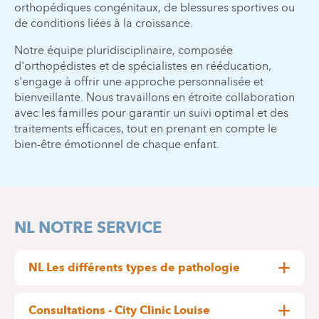
orthopédiques congénitaux, de blessures sportives ou
de conditions liées à la croissance.
Notre équipe pluridisciplinaire, composée
d'orthopédistes et de spécialistes en rééducation,
s'engage à offrir une approche personnalisée et
bienveillante. Nous travaillons en étroite collaboration
avec les familles pour garantir un suivi optimal et des
traitements efficaces, tout en prenant en compte le
bien-être émotionnel de chaque enfant.
NL NOTRE SERVICE
NL Les différents types de pathologie
NL Pathologies orthopédiques pédiatriques au
quotidien:
troubles statiques des membres
Consultations - City Clinic Louise