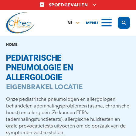
Overslaan
SPOEDGEVALLEN
en
naar
Display
MENU
de
NL
inhoud
FR
gaan
EN
HOME
PEDIATRISCHE
PNEUMOLOGIE EN
ALLERGOLOGIE
EIGENBRAKEL LOCATIE
Onze pediatrische pneumologen en allergologen
behandelen ademhalingsproblemen (astma, chronische
hoest) en allergieën. Ze kunnen EFR's
(ademhalingsfunctietests), allergische huidtesten en
orale provocatietests uitvoeren om de oorzaak van de
symptomen vast te stellen.