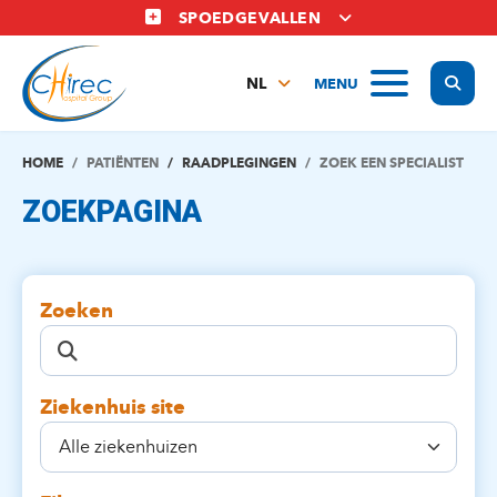
Overslaan
SPOEDGEVALLEN
en
naar
Display
MENU
de
NL
inhoud
FR
gaan
EN
HOME
PATIËNTEN
RAADPLEGINGEN
ZOEK EEN SPECIALIST
ZOEKPAGINA
Zoeken
Ziekenhuis site