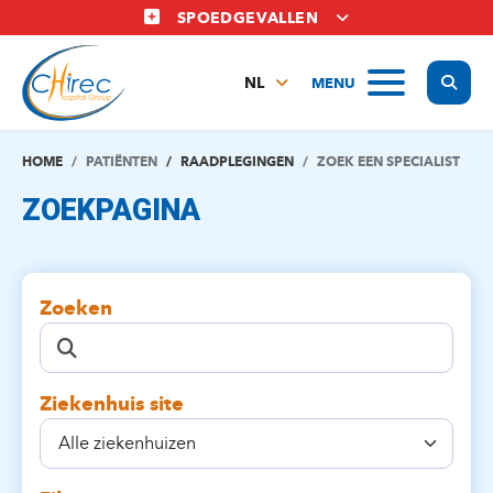
Overslaan
SPOEDGEVALLEN
en
naar
Display
MENU
de
NL
inhoud
FR
gaan
EN
HOME
PATIËNTEN
RAADPLEGINGEN
ZOEK EEN SPECIALIST
ZOEKPAGINA
Zoeken
Ziekenhuis site