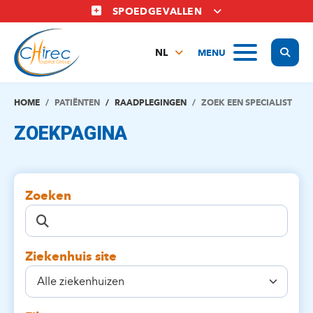
Overslaan
SPOEDGEVALLEN
en
naar
Display
MENU
de
NL
inhoud
FR
gaan
EN
HOME
PATIËNTEN
RAADPLEGINGEN
ZOEK EEN SPECIALIST
ZOEKPAGINA
Zoeken
Ziekenhuis site