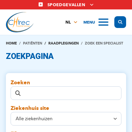
Overslaan
SPOEDGEVALLEN
en
naar
Display
MENU
de
NL
inhoud
FR
gaan
EN
HOME
PATIËNTEN
RAADPLEGINGEN
ZOEK EEN SPECIALIST
ZOEKPAGINA
Zoeken
Ziekenhuis site