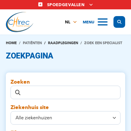
Overslaan
SPOEDGEVALLEN
en
naar
Display
MENU
de
NL
inhoud
FR
gaan
EN
HOME
PATIËNTEN
RAADPLEGINGEN
ZOEK EEN SPECIALIST
ZOEKPAGINA
Zoeken
Ziekenhuis site