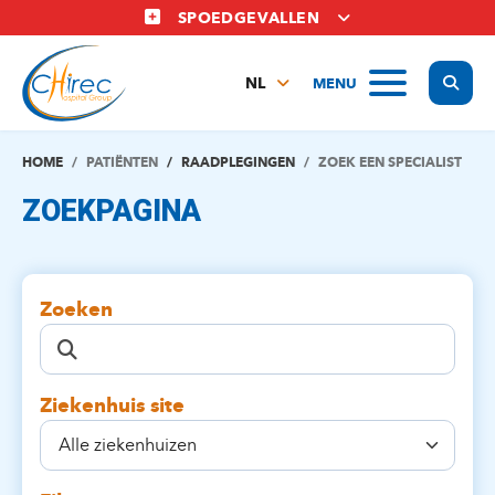
Overslaan
SPOEDGEVALLEN
en
naar
Display
MENU
de
NL
inhoud
FR
gaan
EN
HOME
PATIËNTEN
RAADPLEGINGEN
ZOEK EEN SPECIALIST
ZOEKPAGINA
Zoeken
Ziekenhuis site