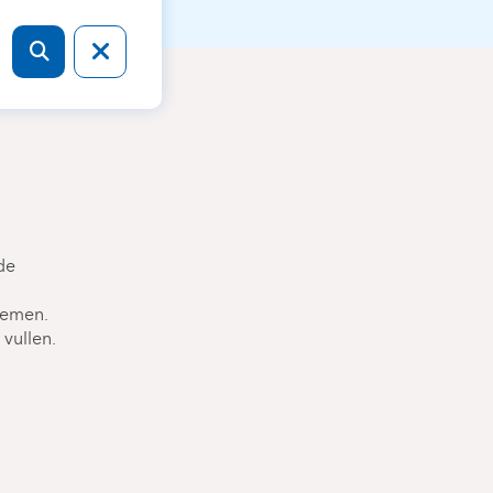
de
nemen.
 vullen.