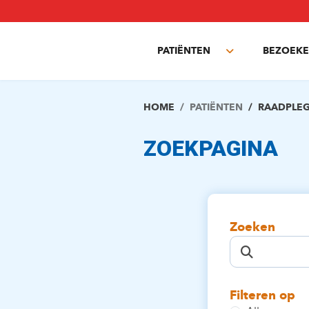
Overslaan
en
naar
PATIËNTEN
BEZOEKE
de
Toggle
inhoud
submenu
gaan
HOME
PATIËNTEN
RAADPLE
ZOEKPAGINA
Zoeken
Filteren op