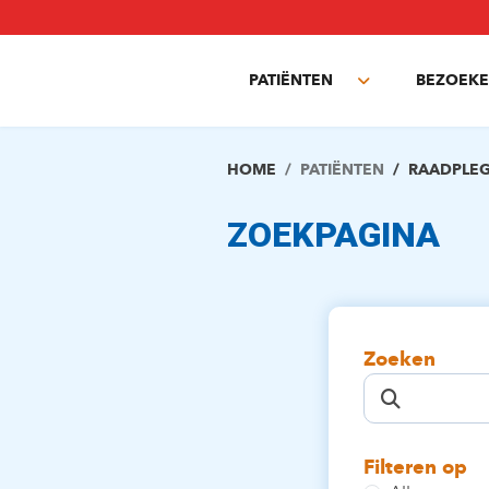
Overslaan
en
naar
PATIËNTEN
BEZOEKE
de
Toggle
inhoud
submenu
gaan
HOME
PATIËNTEN
RAADPLE
ZOEKPAGINA
Zoeken
Filteren op