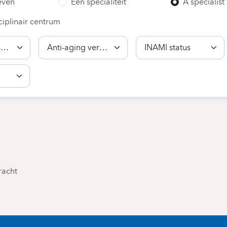
even
Een specialiteit
A specialist
ciplinair centrum
Bekwaamheid
INAMI
status
racht