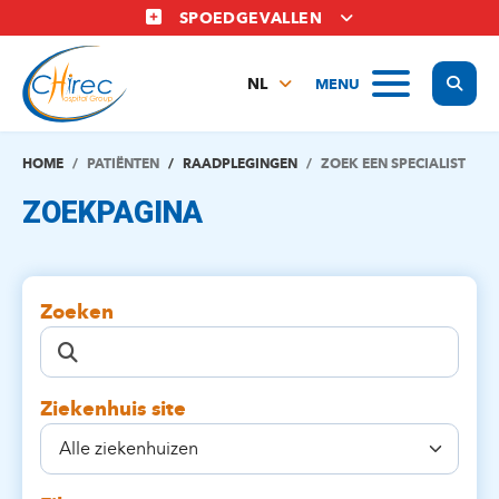
Overslaan
SPOEDGEVALLEN
en
naar
Display
MENU
de
NL
inhoud
FR
gaan
EN
HOME
PATIËNTEN
RAADPLEGINGEN
ZOEK EEN SPECIALIST
ZOEKPAGINA
Zoeken
Ziekenhuis site