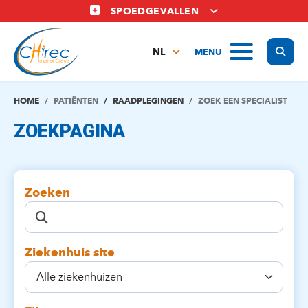
Overslaan
SPOEDGEVALLEN
en
naar
Display
MENU
de
NL
inhoud
FR
gaan
EN
HOME
PATIËNTEN
RAADPLEGINGEN
ZOEK EEN SPECIALIST
ZOEKPAGINA
Zoeken
Ziekenhuis site