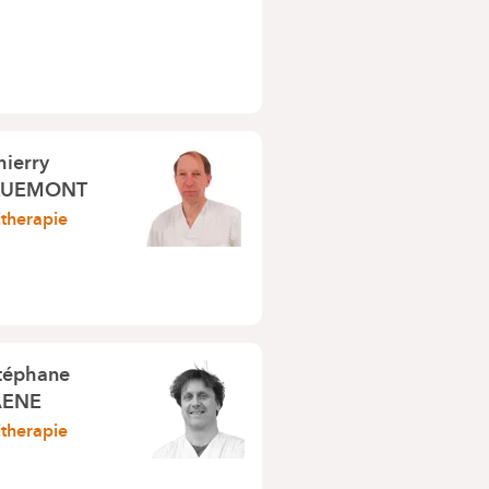
hierry
QUEMONT
itherapie
téphane
AENE
itherapie