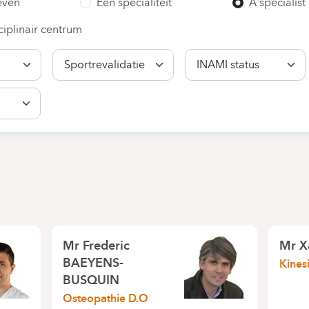
even
Een specialiteit
A specialist
ciplinair centrum
Bekwaamheid
INAMI
status
Mr
Frederic
Mr
X
BAEYENS-
Kines
BUSQUIN
Osteopathie D.O