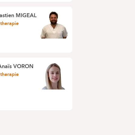
astien MIGEAL
itherapie
Anaïs VORON
itherapie