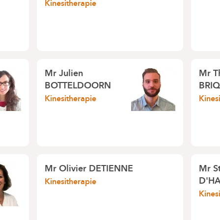
Kinesitherapie
Mr
Julien
Mr
T
BOTTELDOORN
BRI
Kinesitherapie
Kines
Mr
Olivier DETIENNE
Mr
S
D'H
Kinesitherapie
Kines