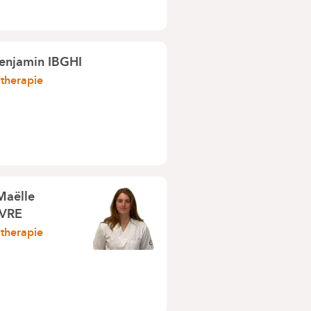
enjamin IBGHI
itherapie
Maëlle
ÈVRE
itherapie