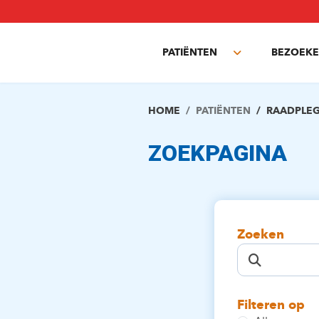
Overslaan
en
naar
PATIËNTEN
BEZOEKE
de
Toggle
inhoud
submenu
gaan
HOME
PATIËNTEN
RAADPLE
ZOEKPAGINA
Zoeken
Filteren op