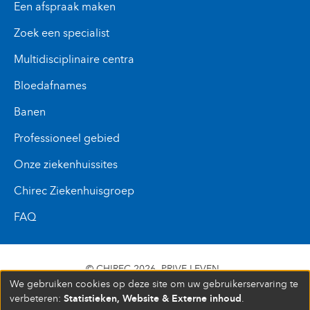
Een afspraak maken
Zoek een specialist
Multidisciplinaire centra
Bloedafnames
Banen
Professioneel gebied
Onze ziekenhuissites
Chirec Ziekenhuisgroep
FAQ
© CHIREC 2026
PRIVE LEVEN
We gebruiken cookies op deze site om uw gebruikerservaring te
SIÈGE SOCIAL BOULEVARD DU TRIOMPHE 201 1160
Statistieken, Website & Externe inhoud
verbeteren:
.
BRUXELLES N° D’ENTREPRISE : 472 937 059