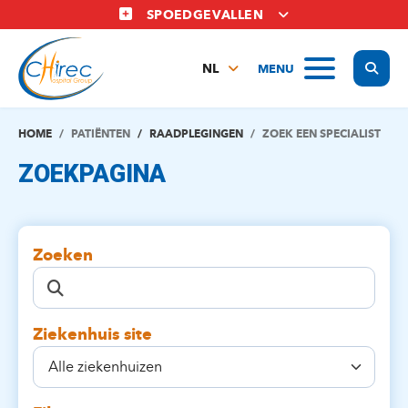
Overslaan
SPOEDGEVALLEN
en
naar
Display
MENU
de
NL
inhoud
FR
gaan
EN
HOME
PATIËNTEN
RAADPLEGINGEN
ZOEK EEN SPECIALIST
ZOEKPAGINA
Zoeken
Ziekenhuis site