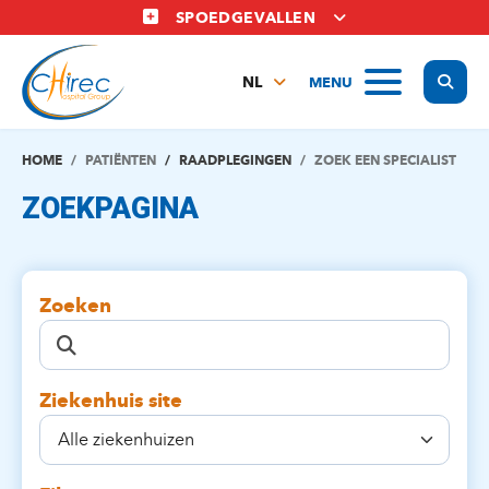
Overslaan
SPOEDGEVALLEN
en
naar
Display
MENU
de
NL
inhoud
FR
gaan
EN
HOME
PATIËNTEN
RAADPLEGINGEN
ZOEK EEN SPECIALIST
ZOEKPAGINA
Zoeken
Ziekenhuis site