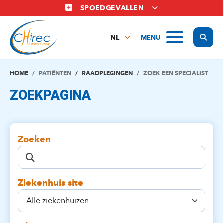
Overslaan
SPOEDGEVALLEN
en
naar
Display
MENU
de
NL
inhoud
FR
gaan
EN
HOME
PATIËNTEN
RAADPLEGINGEN
ZOEK EEN SPECIALIST
ZOEKPAGINA
Zoeken
Ziekenhuis site