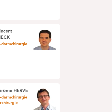
incent
IECK
darmchirurgie
érôme HERVE
darmchirurgie
rchirurgie