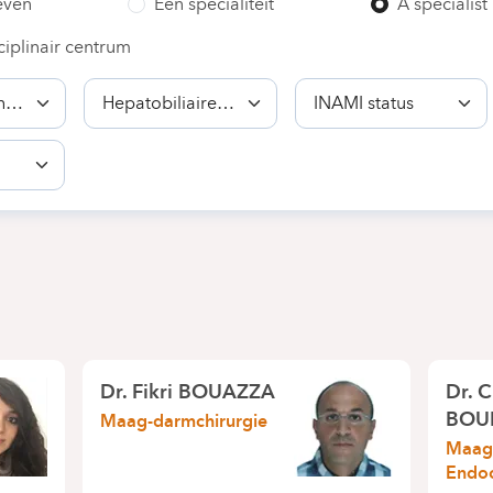
even
Een specialiteit
A specialist
ciplinair centrum
Bekwaamheid
INAMI
status
Dr.
Fikri BOUAZZA
Dr.
C
BOU
Maag-darmchirurgie
Maag-
Endoc