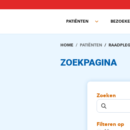
Overslaan
en
naar
PATIËNTEN
BEZOEKE
de
Toggle
inhoud
submenu
gaan
HOME
PATIËNTEN
RAADPLE
ZOEKPAGINA
Zoeken
Filteren op