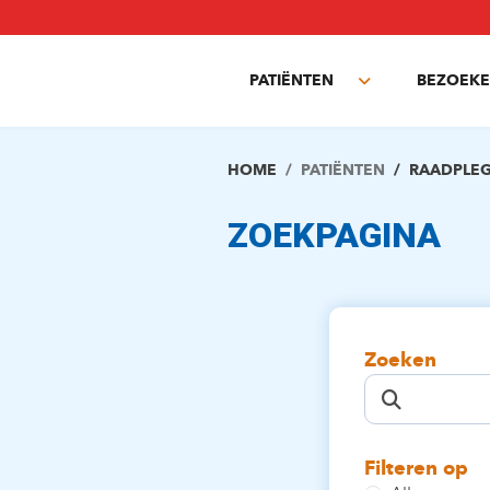
Overslaan
en
naar
PATIËNTEN
BEZOEKE
de
Toggle
inhoud
submenu
gaan
HOME
PATIËNTEN
RAADPLE
ZOEKPAGINA
Zoeken
Filteren op