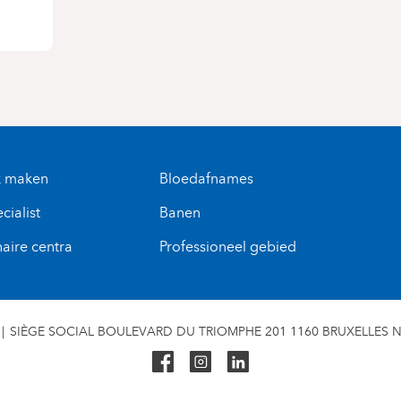
k maken
Bloedafnames
cialist
Banen
naire centra
Professioneel gebied
SIÈGE SOCIAL BOULEVARD DU TRIOMPHE 201 1160 BRUXELLES N° 