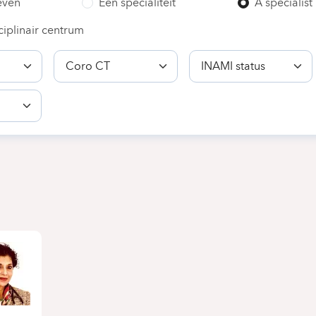
even
Een specialiteit
A specialist
ciplinair centrum
Bekwaamheid
INAMI
status