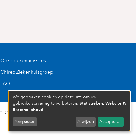
Onze ziekenhuissites
Chirec Ziekenhuisgroep
FAQ
We gebruiken cookies op deze site om uw
Statistieken, Website &
gebruikerservaring te verbeteren:
Externe inhoud
.
D’ENTREPRISE : 472 937 059
Aanpassen
Afwijzen
Accepteren