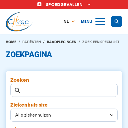
Overslaan
SPOEDGEVALLEN
en
naar
Display
MENU
de
NL
inhoud
FR
gaan
EN
HOME
PATIËNTEN
RAADPLEGINGEN
ZOEK EEN SPECIALIST
ZOEKPAGINA
Zoeken
Ziekenhuis site