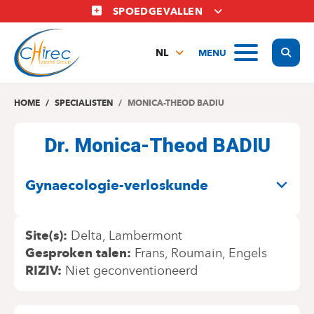
Overslaan
SPOEDGEVALLEN
en
naar
Display
MENU
de
NL
inhoud
FR
gaan
EN
HOME
SPECIALISTEN
MONICA-THEOD BADIU
Dr. Monica-Theod BADIU
SPECIALITEITEN
Gynaecologie-verloskunde
Site(s)
Delta
Lambermont
Gesproken talen
Frans
Roumain
Engels
RIZIV
Niet geconventioneerd