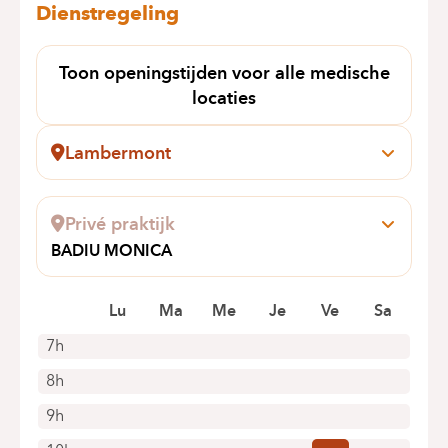
Dienstregeling
Toon openingstijden voor alle medische
locaties
Lambermont
Rue des Pensées, 1-5
1030 Schaerbeek
Privé praktijk
+32 2 434 24 11
BADIU MONICA
Alleen telefonische afspraken
CLOS DES HERONS 6
1970 WEZEMBEEK-OPPEM
Lu
Ma
Me
Je
Ve
Sa
7h
8h
9h