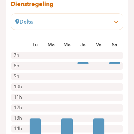
Dienstregeling
Delta
Boulevard du Triomphe, 201
1160 Bruxelles (Auderghem)
Lu
Ma
Me
Je
Ve
Sa
+32 2 434 81 07
Alleen telefonische afspraken
7h
8h
9h
10h
11h
12h
13h
14h