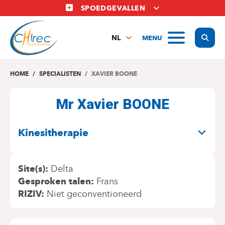
Overslaan
SPOEDGEVALLEN
en
naar
Display
MENU
de
NL
inhoud
FR
gaan
EN
HOME
SPECIALISTEN
XAVIER BOONE
Mr Xavier BOONE
SPECIALITEITEN
Kinesitherapie
Site(s)
Delta
Gesproken talen
Frans
RIZIV
Niet geconventioneerd