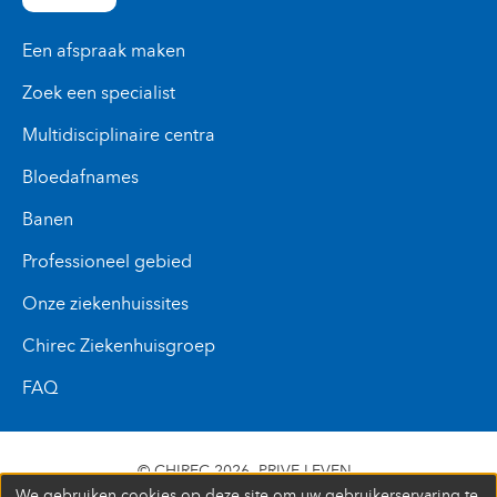
Een afspraak maken
Zoek een specialist
Multidisciplinaire centra
Bloedafnames
Banen
Professioneel gebied
Onze ziekenhuissites
Chirec Ziekenhuisgroep
FAQ
© CHIREC 2026
PRIVE LEVEN
We gebruiken cookies op deze site om uw gebruikerservaring te