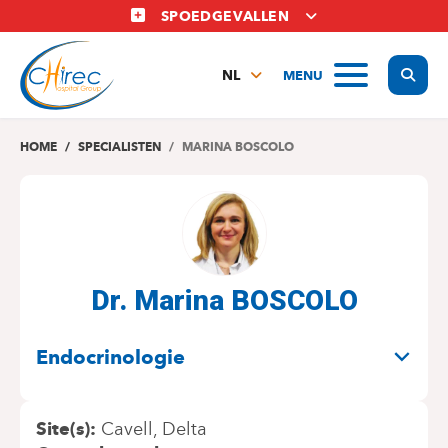
Overslaan
SPOEDGEVALLEN
en
naar
Display
MENU
de
NL
inhoud
FR
gaan
EN
HOME
SPECIALISTEN
MARINA BOSCOLO
Dr. Marina BOSCOLO
SPECIALITEITEN
Endocrinologie
Site(s)
Cavell
Delta