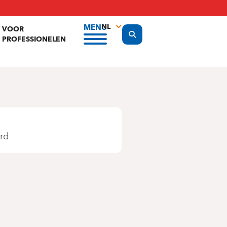
NL
MENU
VOOR
Display the search form
PROFESSIONELEN
FR
EN
rd