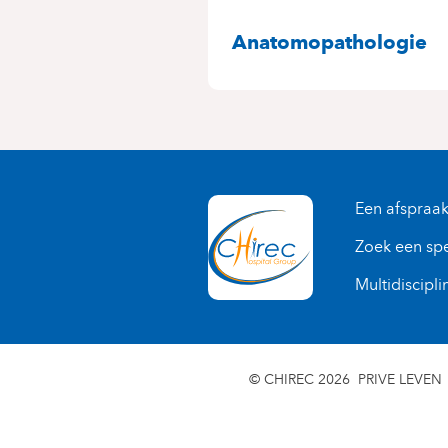
SPECIALITEITE
Anatomopathologie
Een afspraa
Zoek een spe
Multidiscipli
© CHIREC 2026
PRIVE LEVEN