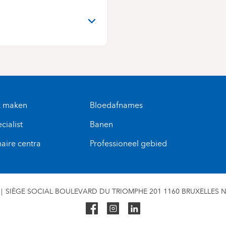
N
k maken
Bloedafnames
cialist
Banen
naire centra
Professioneel gebied
SIÈGE SOCIAL BOULEVARD DU TRIOMPHE 201 1160 BRUXELLES N° 