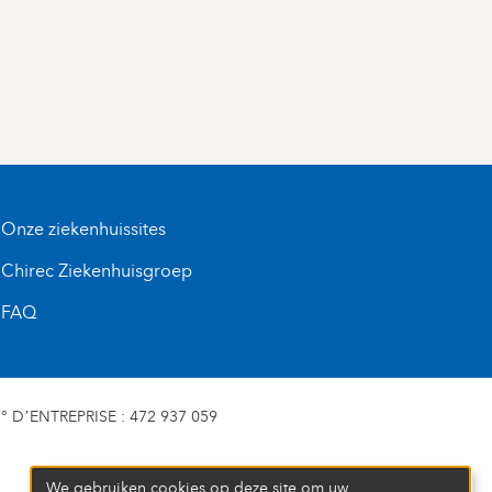
Onze ziekenhuissites
Chirec Ziekenhuisgroep
FAQ
D’ENTREPRISE : 472 937 059
We gebruiken cookies op deze site om uw