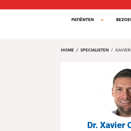
Overslaan
en
naar
PATIËNTEN
BEZOE
de
Toggle
inhoud
submenu
gaan
HOME
SPECIALISTEN
XAVIER
Dr. Xavie