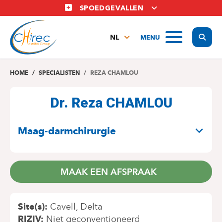
Overslaan
SPOEDGEVALLEN
en
naar
Display
MENU
de
NL
inhoud
FR
gaan
EN
HOME
SPECIALISTEN
REZA CHAMLOU
Dr. Reza CHAMLOU
SPECIALITEITEN
Maag-darmchirurgie
MAAK EEN AFSPRAAK
Site(s)
Cavell
Delta
RIZIV
Niet geconventioneerd