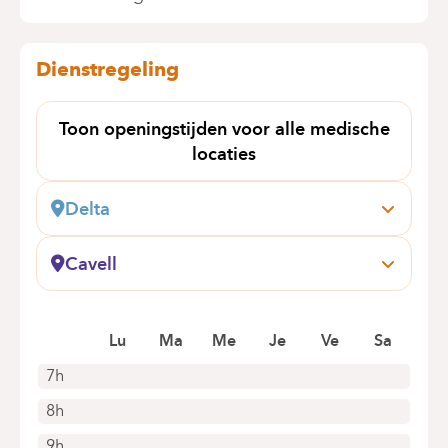
Dienstregeling
Toon openingstijden voor alle medische
locaties
Delta
Boulevard du Triomphe, 201
1160 Auderghem
Cavell
Boek online een afspraak
Général Lotz, 37
1180 Bruxelles (Uccle)
Boek online een afspraak
Lu
Ma
Me
Je
Ve
Sa
7h
8h
9h