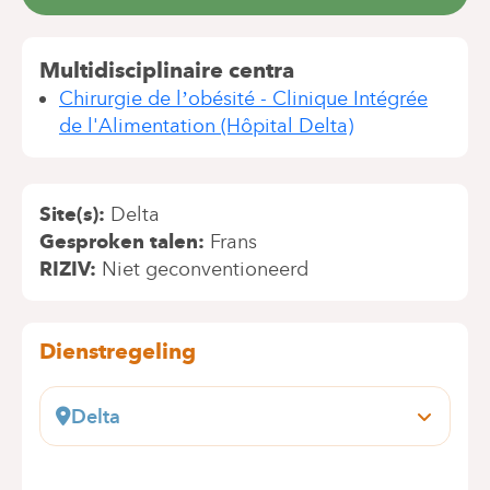
Multidisciplinaire centra
Chirurgie de l’obésité - Clinique Intégrée
de l'Alimentation (Hôpital Delta)
Site(s)
Delta
Gesproken talen
Frans
RIZIV
Niet geconventioneerd
Dienstregeling
Delta
Boulevard du Triomphe, 201
1160 Bruxelles (Auderghem)