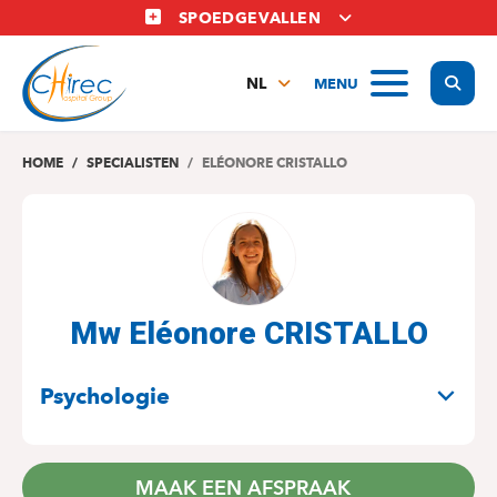
Overslaan
SPOEDGEVALLEN
en
naar
Display
MENU
de
NL
inhoud
FR
gaan
EN
HOME
SPECIALISTEN
ELÉONORE CRISTALLO
Mw Eléonore CRISTALLO
SPECIALITEITEN
Psychologie
MAAK EEN AFSPRAAK