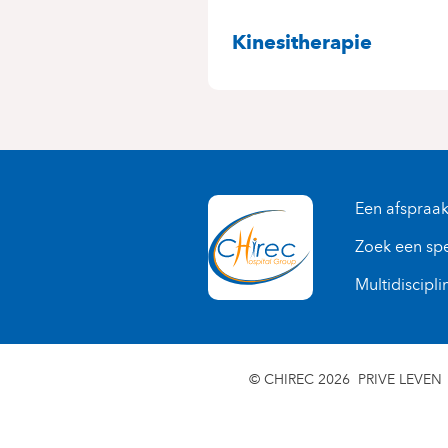
SPECIALITEITE
Kinesitherapie
Een afspraa
Zoek een spe
Multidiscipli
© CHIREC 2026
PRIVE LEVEN