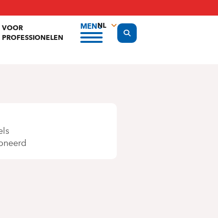
NL
MENU
VOOR
Display the search form
PROFESSIONELEN
FR
EN
els
oneerd