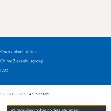
Onze ziekenhuissites
Chirec Ziekenhuisgroep
FAQ
D’ENTREPRISE : 472 937 059
We gebruiken cookies op deze site om uw