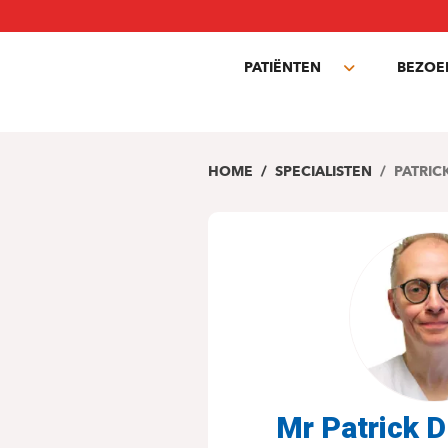
Overslaan
en
naar
PATIËNTEN
BEZOE
de
Toggle
inhoud
submenu
gaan
HOME
SPECIALISTEN
PATRIC
Mr Patrick