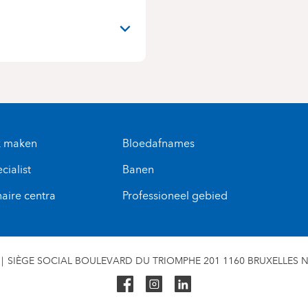
N
k maken
Bloedafnames
cialist
Banen
naire centra
Professioneel gebied
SIÈGE SOCIAL BOULEVARD DU TRIOMPHE 201 1160 BRUXELLES N° 