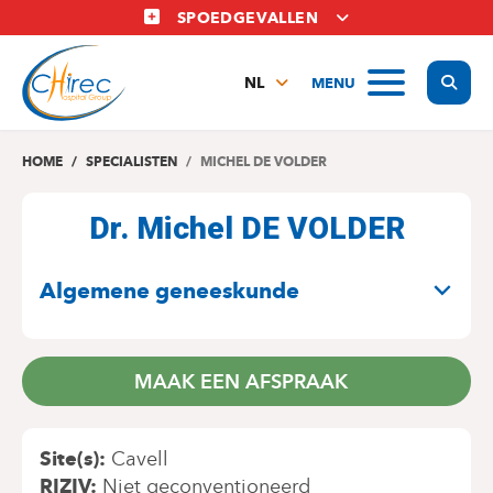
Overslaan
SPOEDGEVALLEN
en
naar
Display
MENU
de
NL
inhoud
FR
gaan
EN
HOME
SPECIALISTEN
MICHEL DE VOLDER
Dr. Michel DE VOLDER
SPECIALITEITEN
Algemene geneeskunde
MAAK EEN AFSPRAAK
Site(s)
Cavell
RIZIV
Niet geconventioneerd