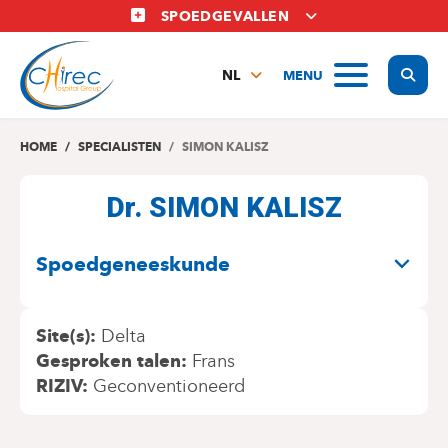
Overslaan
SPOEDGEVALLEN
en
naar
Display
MENU
de
NL
inhoud
FR
gaan
EN
HOME
SPECIALISTEN
SIMON KALISZ
Dr. SIMON KALISZ
SPECIALITEITEN
Spoedgeneeskunde
Site(s)
Delta
Gesproken talen
Frans
RIZIV
Geconventioneerd