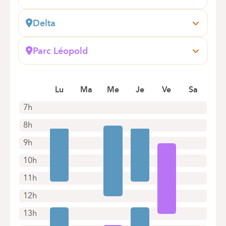
Delta
Boulevard du Triomphe, 201
1160 Auderghem
Parc Léopold
Boek online een afspraak
Rue du Trône, 100
1050 Bruxelles (Ixelles)
Boek online een afspraak
Lu
Ma
Me
Je
Ve
Sa
7h
8h
9h
10h
11h
12h
13h