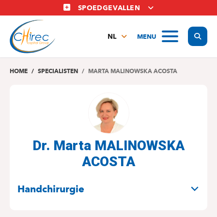
Overslaan
SPOEDGEVALLEN
en
naar
Display
MENU
de
NL
inhoud
FR
gaan
EN
HOME
SPECIALISTEN
MARTA MALINOWSKA ACOSTA
Dr. Marta MALINOWSKA
ACOSTA
SPECIALITEITEN
Handchirurgie