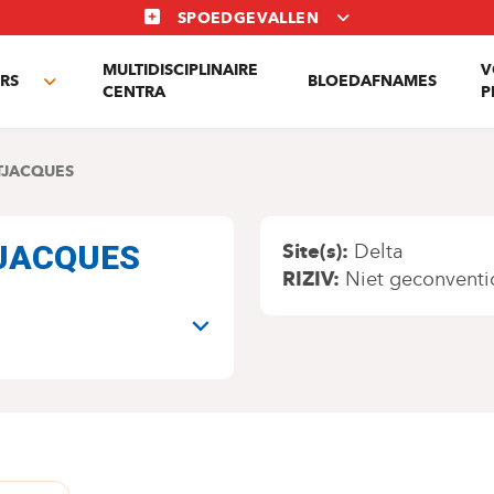
SPOEDGEVALLEN
MULTIDISCIPLINAIRE
V
RS
BLOEDAFNAMES
Toggle
CENTRA
P
submenu
TJACQUES
OTJACQUES
Site(s)
Delta
RIZIV
Niet geconventi
N