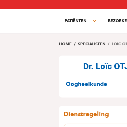
Overslaan
en
naar
PATIËNTEN
BEZOEKE
de
Toggle
inhoud
submenu
gaan
HOME
SPECIALISTEN
LOÏC O
Dr. Loïc 
SPECIALITEITE
Oogheelkunde
Dienstregeling