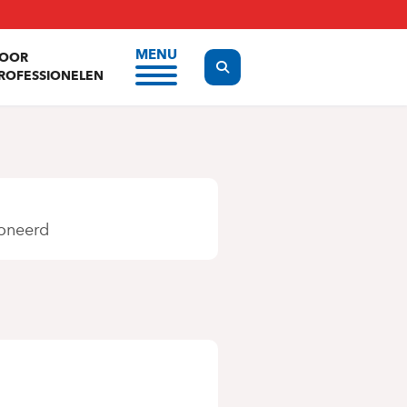
MENU
OOR
Display the search form
ROFESSIONELEN
oneerd