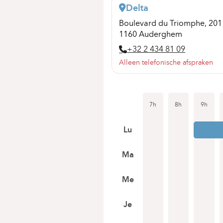
Delta
Boulevard du Triomphe, 20
1160 Auderghem
+32 2 434 81 09
Alleen telefonische afspraken
7h
8h
9h
Lu
Ma
Me
Je