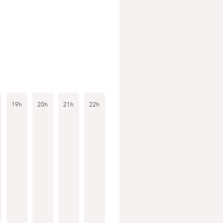
19h
20h
21h
22h