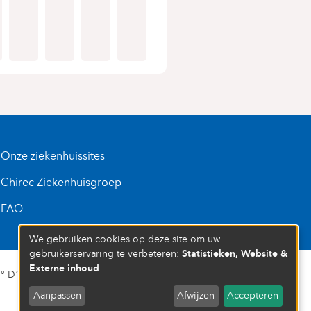
Onze ziekenhuissites
Chirec Ziekenhuisgroep
FAQ
We gebruiken cookies op deze site om uw
Statistieken, Website &
gebruikerservaring te verbeteren:
Externe inhoud
.
D’ENTREPRISE : 472 937 059
Aanpassen
Afwijzen
Accepteren