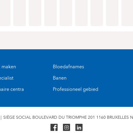
k maken
Bloedafnames
cialist
Banen
naire centra
Professioneel gebied
SIÈGE SOCIAL BOULEVARD DU TRIOMPHE 201 1160 BRUXELLES N° 