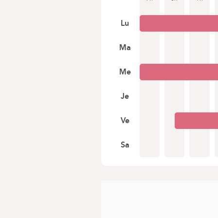
Lu
Ma
Me
Je
Ve
Sa