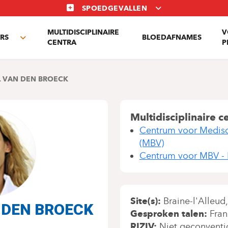
SPOEDGEVALLEN
MULTIDISCIPLINAIRE
V
RS
BLOEDAFNAMES
Toggle
CENTRA
P
submenu
L VAN DEN BROECK
Multidisciplinaire c
Centrum voor Medisc
(MBV)
Centrum voor MBV -
Site(s)
Braine-l'Alleud
AN DEN BROECK
Gesproken talen
Fran
RIZIV
Niet geconventi