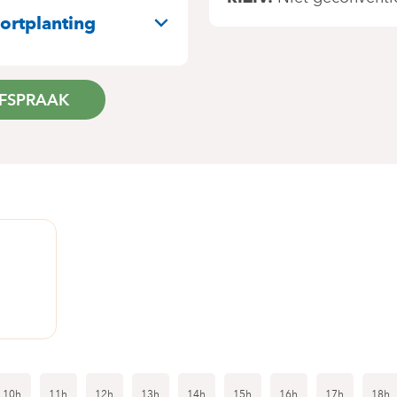
N
ortplanting
FSPRAAK
10h
11h
12h
13h
14h
15h
16h
17h
18h