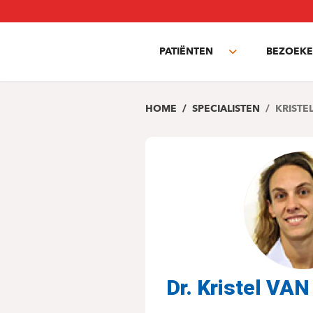
Overslaan
en
naar
PATIËNTEN
BEZOEKE
de
Toggle
inhoud
submenu
gaan
HOME
SPECIALISTEN
KRISTE
Dr. Kristel V