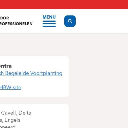
MENU
OOR
Display the search form
ROFESSIONELEN
entra
h Begeleide Voortplanting
 HBW-site
Cavell
Delta
s
Engels
oneerd