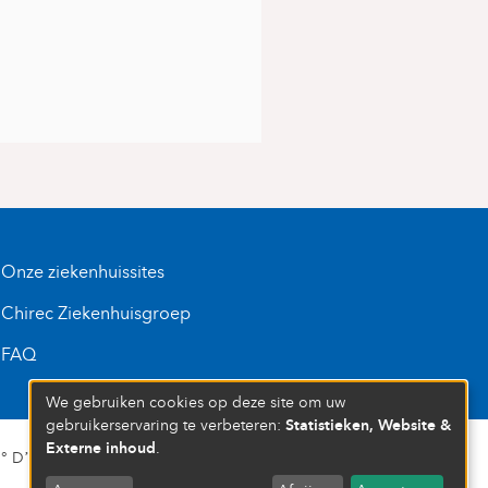
Onze ziekenhuissites
Chirec Ziekenhuisgroep
FAQ
We gebruiken cookies op deze site om uw
Statistieken, Website &
gebruikerservaring te verbeteren:
Externe inhoud
.
D’ENTREPRISE : 472 937 059