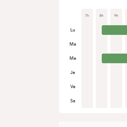
7h
8h
9h
Lu
Ma
Me
Je
Ve
Sa