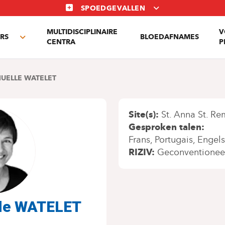
SPOEDGEVALLEN
MULTIDISCIPLINAIRE
V
RS
BLOEDAFNAMES
Toggle
CENTRA
P
submenu
UELLE WATELET
Site(s)
St. Anna St. Re
Gesproken talen
Frans
Portugais
Engels
RIZIV
Geconventionee
lle WATELET