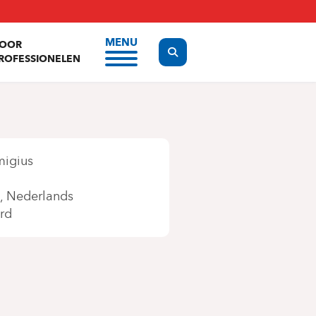
MENU
OOR
Display the search form
ROFESSIONELEN
migius
Nederlands
rd