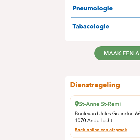
SPECIALITEITE
Pneumologie
Tabacologie
MAAK EEN A
Dienstregeling
St-Anne St-Remi
Boulevard Jules Graindor, 6
1070 Anderlecht
Boek online een afspraak