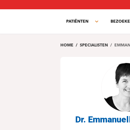
Overslaan
en
naar
PATIËNTEN
BEZOEKE
de
Toggle
inhoud
submenu
gaan
HOME
SPECIALISTEN
EMMAN
Dr. Emmanue