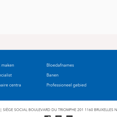
k maken
Bloedafnames
cialist
Banen
naire centra
Professioneel gebied
SIÈGE SOCIAL BOULEVARD DU TRIOMPHE 201 1160 BRUXELLES N° 