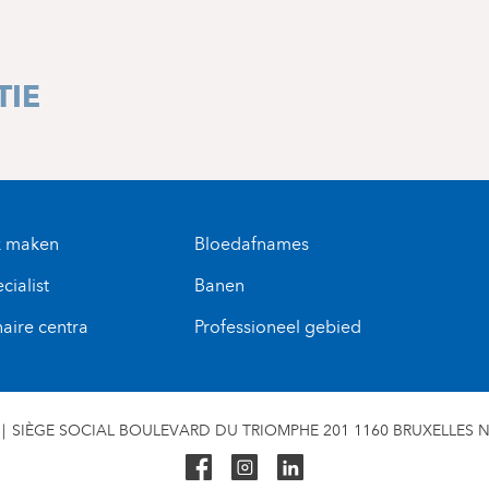
TIE
k maken
Bloedafnames
cialist
Banen
naire centra
Professioneel gebied
SIÈGE SOCIAL BOULEVARD DU TRIOMPHE 201 1160 BRUXELLES N° 