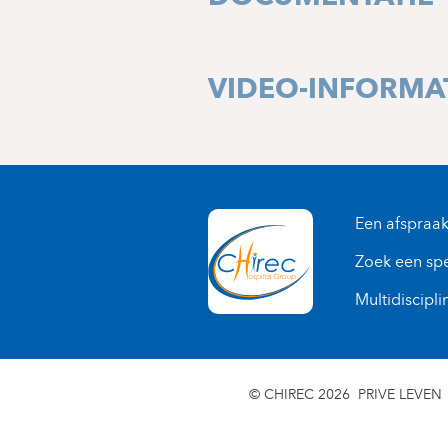
+32 2 434 37 83
VIDEO-INFORMA
Een afspraa
Zoek een spe
Multidiscipli
© CHIREC 2026
PRIVE LEVEN