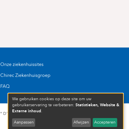
Onze ziekenhuissites
Chirec Ziekenhuisgroep
FAQ
We gebruiken cookies op deze site om uw
Statistieken, Website &
gebruikerservaring te verbeteren:
Externe inhoud
.
D’ENTREPRISE : 472 937 059
Aanpassen
Afwijzen
Accepteren