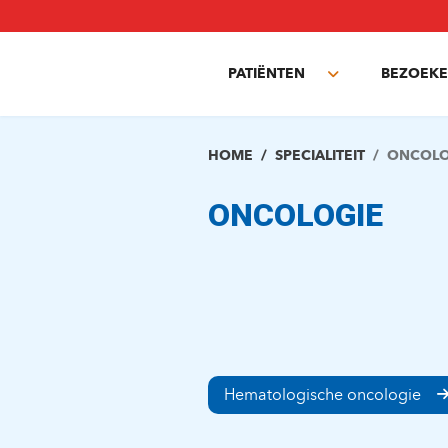
Overslaan
en
naar
PATIËNTEN
BEZOEKE
de
Toggle
inhoud
submenu
gaan
HOME
SPECIALITEIT
ONCOLO
ONCOLOGIE
Hematologische oncologie