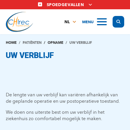
Overslaan
SPOEDGEVALLEN
en
naar
Display
MENU
de
NL
inhoud
FR
gaan
EN
HOME
PATIËNTEN
OPNAME
UW VERBLIJF
UW VERBLIJF
De lengte van uw verblijf kan variëren afhankelijk van
de geplande operatie en uw postoperatieve toestand.
We doen ons uiterste best om uw verblijf in het
ziekenhuis zo comfortabel mogelijk te maken.