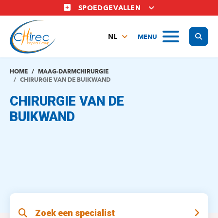
Overslaan
SPOEDGEVALLEN
en
naar
Display
MENU
de
NL
inhoud
FR
gaan
EN
HOME
MAAG-DARMCHIRURGIE
CHIRURGIE VAN DE BUIKWAND
CHIRURGIE VAN DE
BUIKWAND
Zoek een specialist