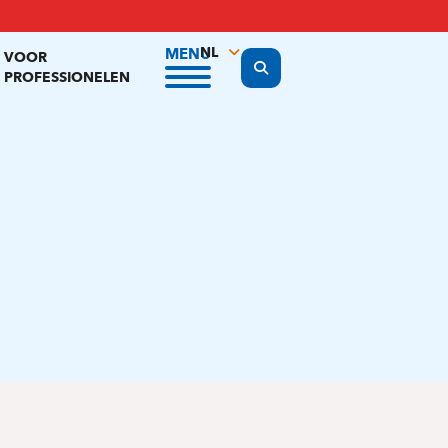
NL
MENU
VOOR
Display the search form
PROFESSIONELEN
FR
EN