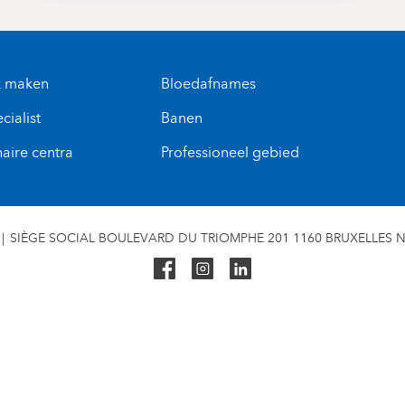
k maken
Bloedafnames
cialist
Banen
naire centra
Professioneel gebied
SIÈGE SOCIAL BOULEVARD DU TRIOMPHE 201 1160 BRUXELLES N° 