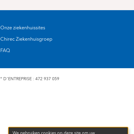
Onze ziekenhuissites
Chirec Ziekenhuisgroep
FAQ
D’ENTREPRISE : 472 937 059
We gebruiken cookies op deze site om uw