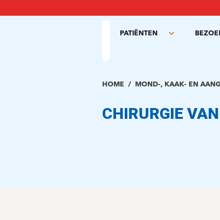
Overslaan
en
naar
PATIËNTEN
BEZOE
de
Toggle
inhoud
submenu
gaan
HOME
MOND-, KAAK- EN AANG
CHIRURGIE VAN