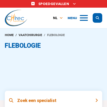
Overslaan
SPOEDGEVALLEN
en
naar
Display
MENU
de
NL
inhoud
FR
gaan
EN
HOME
VAATCHIRURGIE
FLEBOLOGIE
FLEBOLOGIE
Zoek een specialist