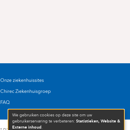
Onze ziekenhuissites
Chirec Ziekenhuisgroep
FAQ
We gebruiken cookies op deze site om uw
Statistieken, Website &
gebruikerservaring te verbeteren:
Externe inhoud
.
D’ENTREPRISE : 472 937 059