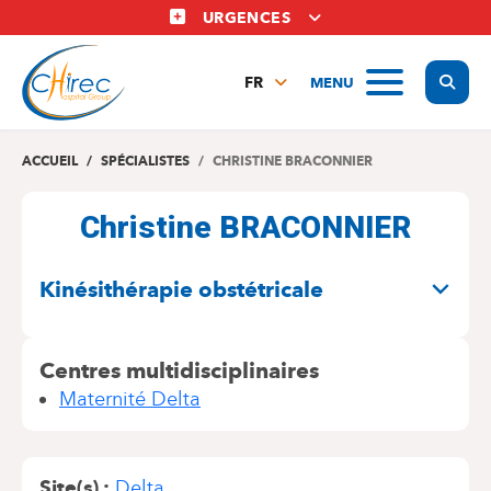
Aller
URGENCES
au
contenu
Display
MENU
principal
FR
NL
EN
ACCUEIL
SPÉCIALISTES
CHRISTINE BRACONNIER
Christine BRACONNIER
SPÉCIALITÉS
Kinésithérapie obstétricale
Centres multidisciplinaires
Maternité Delta
Site(s)
Delta