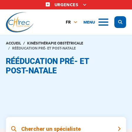
Aller
URGENCES
au
contenu
Display
MENU
principal
FR
NL
EN
ACCUEIL
KINÉSITHÉRAPIE OBSTÉTRICALE
RÉÉDUCATION PRÉ- ET POST-NATALE
RÉÉDUCATION PRÉ- ET
POST-NATALE
Chercher un spécialiste