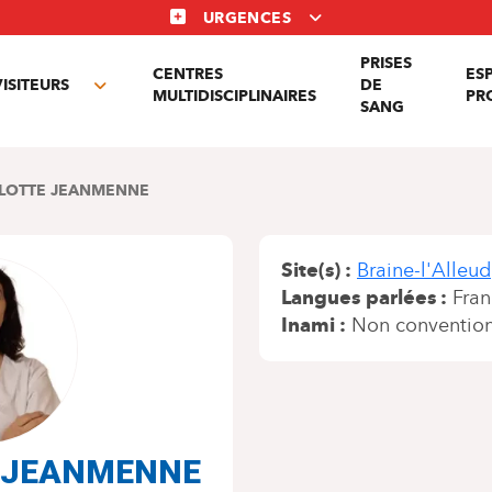
URGENCES
PRISES
CENTRES
ES
VISITEURS
DE
Toggle
MULTIDISCIPLINAIRES
PR
SANG
nu
submenu
LOTTE JEANMENNE
Site(s)
Braine-l'Alleud
Langues parlées
Fran
Inami
Non conventio
e JEANMENNE