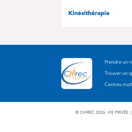
SPÉCIALITÉS
Kinésithérapie
Prendre un 
Trouver un s
Centres multi
© CHIREC 2026
VIE PRIVÉE