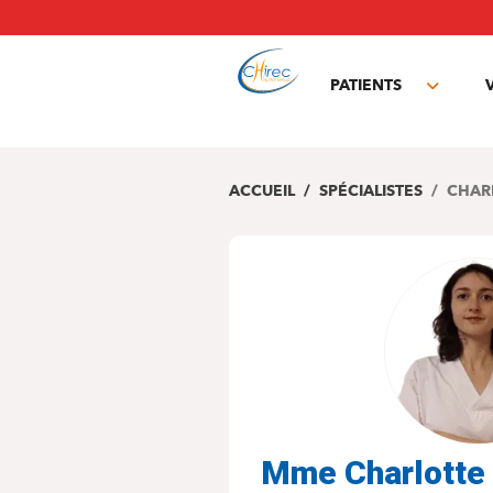
Aller
au
contenu
principal
PATIENTS
Toggle
subme
ACCUEIL
SPÉCIALISTES
CHAR
Mme Charlott