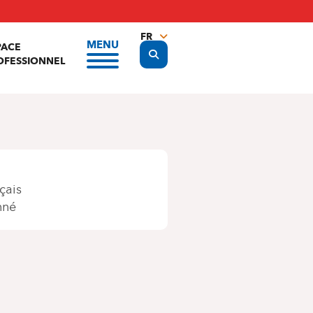
FR
MENU
PACE
Display the search form
NL
OFESSIONNEL
EN
çais
nné