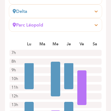
Delta
Boulevard du Triomphe, 201
1160 Auderghem
Parc Léopold
Prendre rendez-vous en ligne
Rue du Trône, 100
1050 Bruxelles (Ixelles)
Prendre rendez-vous en ligne
Lu
Ma
Me
Je
Ve
Sa
7h
8h
9h
10h
11h
12h
13h