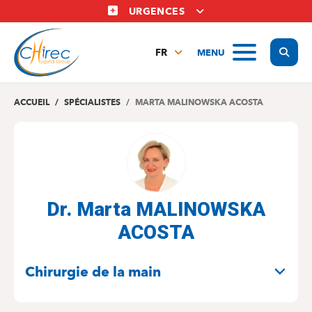
Aller
URGENCES
au
contenu
Display
MENU
principal
FR
NL
EN
ACCUEIL
SPÉCIALISTES
MARTA MALINOWSKA ACOSTA
Dr. Marta MALINOWSKA
ACOSTA
SPÉCIALITÉS
Chirurgie de la main