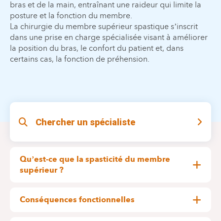
bras et de la main, entraînant une raideur qui limite la
posture et la fonction du membre.
La chirurgie du membre supérieur spastique s’inscrit
dans une prise en charge spécialisée visant à améliorer
la position du bras, le confort du patient et, dans
certains cas, la fonction de préhension.
Chercher un spécialiste
Qu’est-ce que la spasticité du membre
supérieur ?
La spasticité correspond à une hyperactivité
musculaire persistante consécutive à une atteinte
Conséquences fonctionnelles
du système nerveux. Elle touche principalement
Cette contraction excessive des muscles entraîne
les muscles de l’avant-bras et de la main,