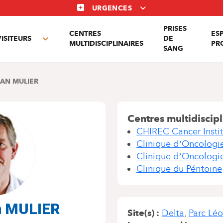
URGENCES
PRISES
CENTRES
ES
VISITEURS
DE
Toggle
MULTIDISCIPLINAIRES
PR
SANG
nu
submenu
AAN MULIER
Centres multidiscipl
CHIREC Cancer Instit
Clinique d’Oncologi
Clinique d’Oncologie
Clinique du Péritoine
an MULIER
Site(s)
Delta
Parc Lé