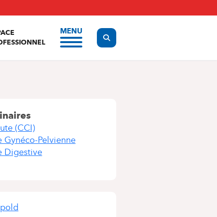
MENU
PACE
Display the search form
OFESSIONNEL
inaires
ute (CCI)
e Gynéco-Pelvienne
 Digestive
opold