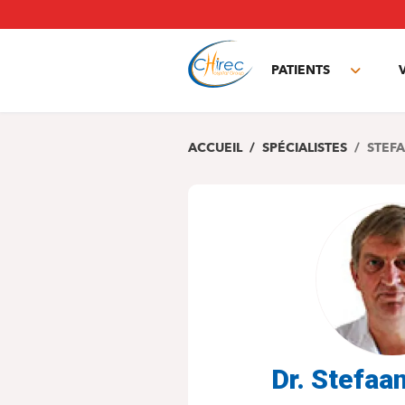
Aller
au
contenu
principal
PATIENTS
Toggle
subme
ACCUEIL
SPÉCIALISTES
STEF
Dr. Stefa