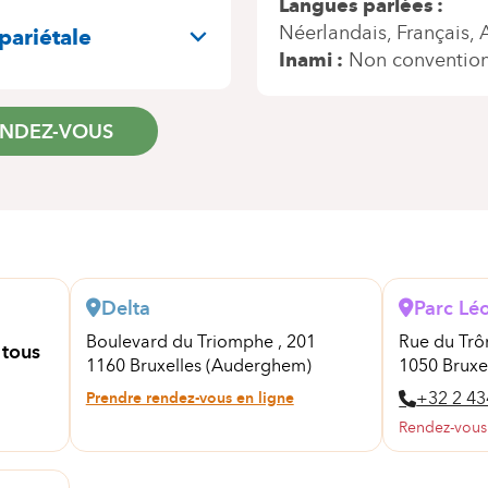
Langues parlées
Néerlandais
Français
pariétale
Inami
Non conventio
ENDEZ-VOUS
Delta
Parc Lé
Boulevard du Triomphe , 201
Rue du Trô
 tous
1160 Bruxelles (Auderghem)
1050 Bruxel
Prendre rendez-vous en ligne
+32 2 43
Rendez-vous