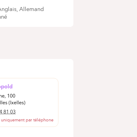
Anglais
Allemand
nné
opold
ne, 100
les (Ixelles)
4 81 03
 uniquement par téléphone