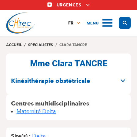
Aller
URGENCES
au
contenu
Display
MENU
principal
FR
NL
EN
ACCUEIL
SPÉCIALISTES
CLARA TANCRE
Mme Clara TANCRE
SPÉCIALITÉS
Kinésithérapie obstétricale
Centres multidisciplinaires
Maternité Delta
Site(s)
Delta