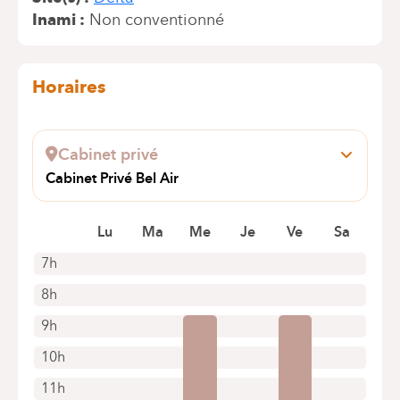
Inami
Non conventionné
Horaires
Cabinet privé
Cabinet Privé Bel Air
Avenue Bel Air 81
1180 Uccle
Lu
Ma
Me
Je
Ve
Sa
+32 477 68 61 54
7h
Rendez-vous uniquement par téléphone
8h
9h
10h
11h