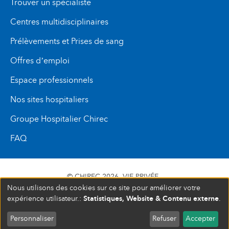
Trouver un spécialiste
Centres multidisciplinaires
Prélèvements et Prises de sang
Offres d’emploi
Espace professionnels
Nos sites hospitaliers
Groupe Hospitalier Chirec
FAQ
© CHIREC 2026
VIE PRIVÉE
Nous utilisons des cookies sur ce site pour améliorer votre
SIÈGE SOCIAL BOULEVARD DU TRIOMPHE 201 1160
Statistiques, Website & Contenu externe
expérience utilisateur.:
.
BRUXELLES N° D’ENTREPRISE : 472 937 059
Personnaliser
Refuser
Accepter