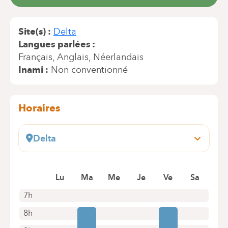
Site(s)
Delta
Langues parlées
Français
Anglais
Néerlandais
Inami
Non conventionné
Horaires
Delta
Boulevard du Triomphe, 201
1160 Bruxelles (Auderghem)
Prendre rendez-vous en ligne
Lu
Ma
Me
Je
Ve
Sa
7h
8h