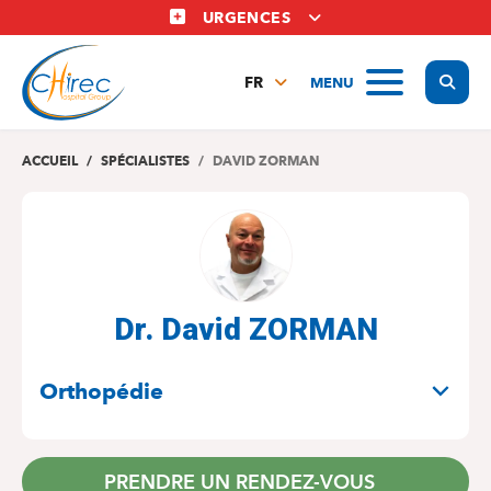
Aller
URGENCES
au
contenu
Display
MENU
principal
FR
NL
EN
ACCUEIL
SPÉCIALISTES
DAVID ZORMAN
Dr. David ZORMAN
SPÉCIALITÉS
Orthopédie
PRENDRE UN RENDEZ-VOUS