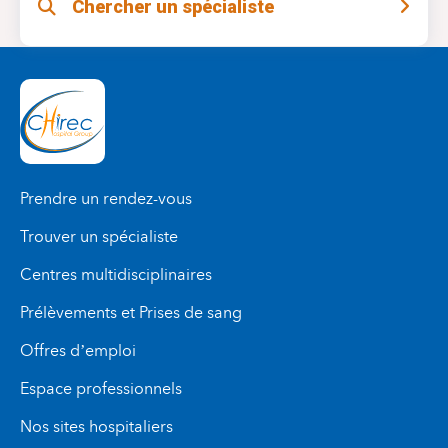
Chercher un spécialiste
situation avant de considérer la chirurgie.
faire la part des choses
chirurgienne de
et de vous
meilleur traitement au meilleur
proposer le
moment
.
Prendre un rendez-vous
Trouver un spécialiste
Centres multidisciplinaires
Prélèvements et Prises de sang
Offres d’emploi
Espace professionnels
Nos sites hospitaliers