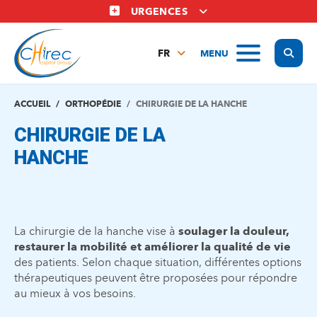
Aller
URGENCES
au
contenu
Display
MENU
principal
FR
NL
EN
ACCUEIL
ORTHOPÉDIE
CHIRURGIE DE LA HANCHE
CHIRURGIE DE LA
HANCHE
La chirurgie de la hanche vise à
soulager la douleur,
restaurer la mobilité et améliorer la qualité de vie
des patients. Selon chaque situation, différentes options
thérapeutiques peuvent être proposées pour répondre
au mieux à vos besoins.