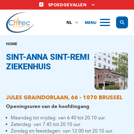
Overslaan
SPOEDGEVALLEN
en
naar
Display
MENU
de
NL
inhoud
FR
gaan
EN
HOME
SINT-ANNA SINT-REMI
ZIEKENHUIS
JULES GRAINDORLAAN, 66 - 1070 BRUSSEL
Openingsuren van de hoofdingang
Maandag tot vrijdag: van 6.40 tot 20.10 uur.
Zaterdag: van 7.45 tot 20.10 uur.
Zondag en feestdagen: van 12.00 tot 20.10 uur.