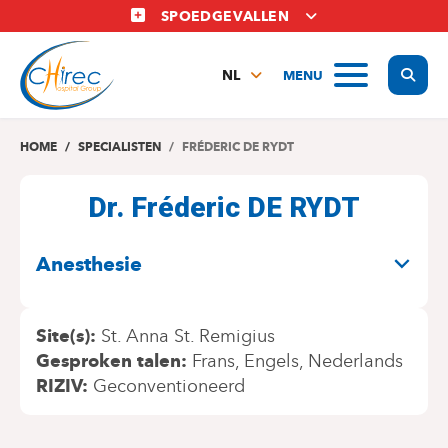
Overslaan
SPOEDGEVALLEN
en
naar
Display
MENU
de
NL
inhoud
FR
gaan
EN
HOME
SPECIALISTEN
FRÉDERIC DE RYDT
Dr. Fréderic DE RYDT
SPECIALITEITEN
Anesthesie
Site(s)
St. Anna St. Remigius
Gesproken talen
Frans
Engels
Nederlands
RIZIV
Geconventioneerd