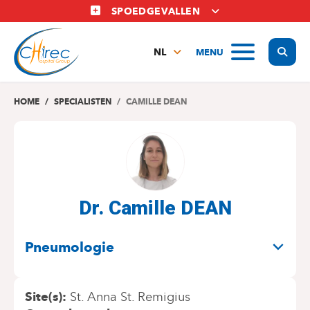
Overslaan
SPOEDGEVALLEN
en
naar
Display
MENU
de
NL
inhoud
FR
gaan
EN
HOME
SPECIALISTEN
CAMILLE DEAN
Dr. Camille DEAN
SPECIALITEITEN
Pneumologie
Site(s)
St. Anna St. Remigius